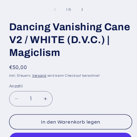
Medien
1
in
von
1
/
5
Modal
öffnen
Dancing Vanishing Cane
V2 / WHITE (D.V.C.) |
Magiclism
Normaler
€50,00
Preis
Inkl. Steuern.
Versand
wird beim Checkout berechnet
Anzahl
Anzahl
Verringere
Erhöhe
die
die
Menge
Menge
für
für
In den Warenkorb legen
Dancing
Dancing
Vanishing
Vanishing