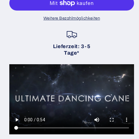
Cane
Cane
V2
V2
/
/
Weitere Bezahlmöglichkeiten
WHITE
WHITE
(D.V.C.)
(D.V.C.)
|
|
Magiclism
Magiclism
Lieferzeit: 3-5
Tage*