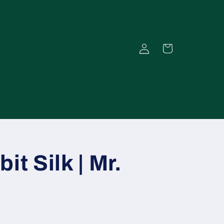
Einloggen
Warenkorb
it Silk | Mr.