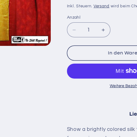
Preis
Inkl. Steuern.
Versand
wird beim Ch
Anzahl
Anzahl
Verringere
Erhöhe
die
die
Menge
Menge
für
für
In den War
Duck
Duck
/
/
Rabbit
Rabbit
Silk
Silk
|
|
Weitere Bezah
Mr.
Mr.
Magic
Magic
Lie
Show a brightly colored silk 