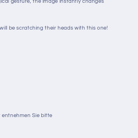
cal gesture, the image instantly changes
will be scratching their heads with this one!
r entnehmen Sie bitte