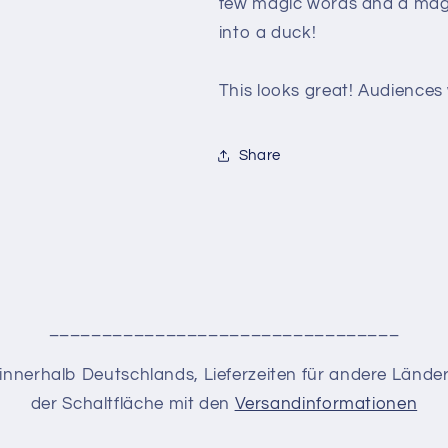
few magic words and a magi
into a duck!
This looks great! Audiences 
Share
_________________________________
en innerhalb Deutschlands, Lieferzeiten für andere Lände
der Schaltfläche mit den
Versandinformationen