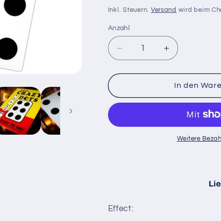
Preis
Inkl. Steuern.
Versand
wird beim Ch
Anzahl
Anzahl
Verringere
Erhöhe
die
die
Menge
Menge
für
für
In den War
CRAZY
CRAZY
DOTS
DOTS
(Stage
(Stage
Size)
Size)
|
|
Weitere Bezah
Murphy&#39;s
Murphy&#39
Magic
Magic
Supplies
Supplies
Lie
Effect: