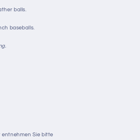
ther balls.
inch baseballs.
ng.
r entnehmen Sie bitte