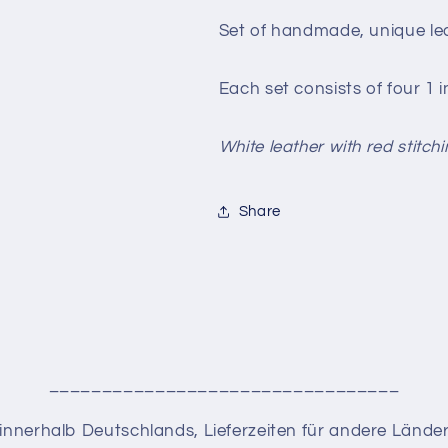
(weiß)
(weiß)
|
|
Set of handmade, unique lea
Leo
Leo
Smetsers
Smetsers
Each set consists of four 1 
White leather with red stitchi
Share
_________________________________
en innerhalb Deutschlands, Lieferzeiten für andere Lände