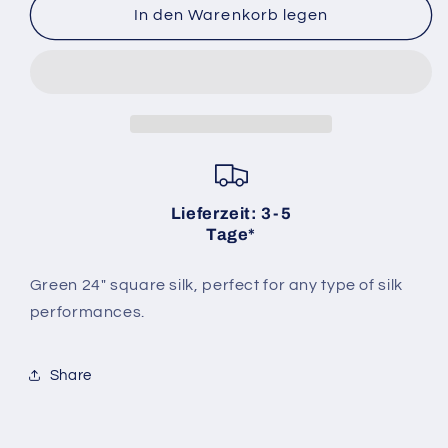
für
für
In den Warenkorb legen
Seidentuch
Seidentuch
60cm
60cm
(grün)
(grün)
|
|
Magic
Magic
by
by
Gosh
Gosh
Lieferzeit: 3-5
Tage*
Green 24" square silk, perfect for any type of silk
performances.
Share