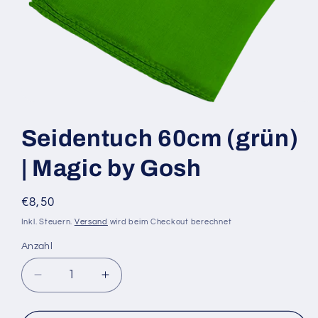
Medien
1
in
Seidentuch 60cm (grün)
Modal
öffnen
| Magic by Gosh
Normaler
€8,50
Preis
Inkl. Steuern.
Versand
wird beim Checkout berechnet
Anzahl
Anzahl
Verringere
Erhöhe
die
die
Menge
Menge