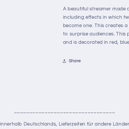
A beautiful streamer made of
including effects in which 
become one. This creates a 
to surprise audiences. This p
and is decorated in red, blu
Share
_________________________________
en innerhalb Deutschlands, Lieferzeiten für andere Lände