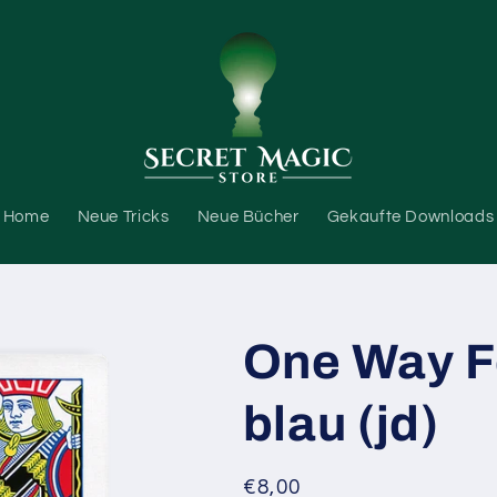
Home
Neue Tricks
Neue Bücher
Gekaufte Downloads
One Way F
blau (jd)
Normaler
€8,00