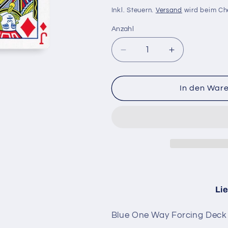
Preis
Inkl. Steuern.
Versand
wird beim Ch
Anzahl
Anzahl
Verringere
Erhöhe
die
die
Menge
Menge
für
für
In den War
One
One
Way
Way
Forcing
Forcing
Deck
Deck
blau
blau
(jd)
(jd)
Lie
Blue One Way Forcing Deck (j