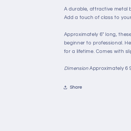
|
|
Tango
Tango
A durable, attractive metal 
Magic
Magic
Add a touch of class to you
Approximately 6" long, thes
beginner to professional. He
for a lifetime. Comes with s
Dimension
Approximately 6 9
Share