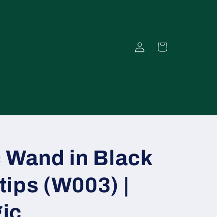
Einloggen
Warenkorb
 Wand in Black
 tips (W003) |
ic